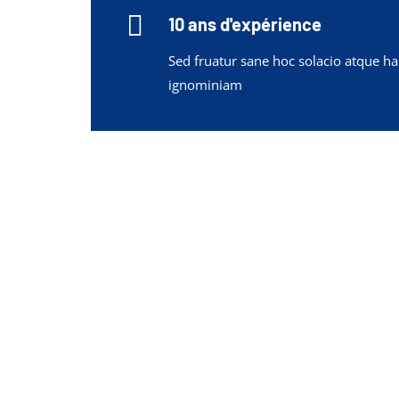

10 ans d'expérience
Sed fruatur sane hoc solacio atque h
ignominiam