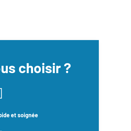
us choisir ?

pide et soignée