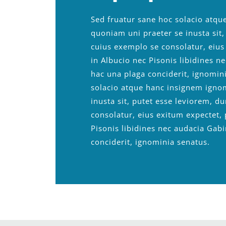
Sed fruatur sane hoc solacio atq
quoniam uni praeter se inusta sit
cuius exemplo se consolatur, eiu
in Albucio nec Pisonis libidines n
hac una plaga conciderit, ignomin
solacio atque hanc insignem igno
inusta sit, putet esse leviorem, 
consolatur, eius exitum expectet,
Pisonis libidines nec audacia Gabi
conciderit, ignominia senatus.