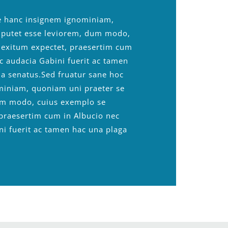
ue hanc insignem ignominiam,
, putet esse leviorem, dum modo,
s exitum expectet, praesertim cum
ec audacia Gabini fuerit ac tamen
ia senatus.
Sed fruatur sane hoc
miniam, quoniam uni praeter se
dum modo, cuius exemplo se
 praesertim cum in Albucio nec
ni fuerit ac tamen hac una plaga