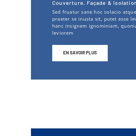
Couverture, Façade & Isolatio
Sed fruatur sane hoc solacio atq
praeter se inusta sit, putet esse l
hanc insignem ignominiam, quoniam
leviorem
EN SAVOIR PLUS