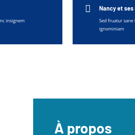

Nancy et ses
anc insignem
Sed fruatur sane
ignominiam
À propos