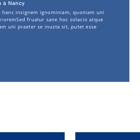
n à Nancy
ue hanc insignem ignominiam, quoniam uni
eviorem
Sed fruatur sane hoc solacio atque
 uni praeter se inusta sit, putet esse