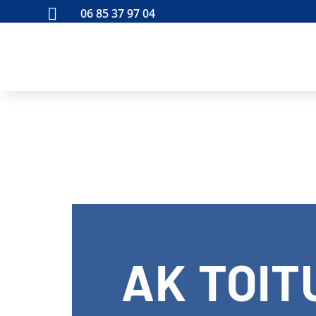

06 85 37 97 04
AK TOIT