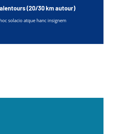
 alentours (20/30 km autour)
 hoc solacio atque hanc insignem